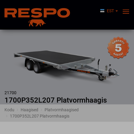
EST
Lüli
Nav
21700
1700P352L207 Platvormhaagis
Kodu
Haagised
Platvormhaagised
1700P352L207 Platvormhaagis