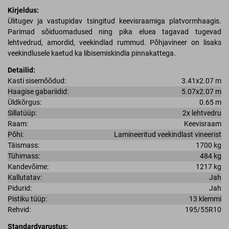
Kirjeldus:
Ülitugev ja vastupidav tsingitud keevisraamiga platvormhaagis.
Parimad sõiduomadused ning pika eluea tagavad tugevad
lehtvedrud, amordid, veekindlad rummud. Põhjavineer on lisaks
veekindlusele kaetud ka libisemiskindla pinnakattega.
Detailid:
Kasti sisemõõdud:
3.41x2.07 m
Haagise gabariidid:
5.07x2.07 m
Üldkõrgus:
0.65 m
Sillatüüp:
2x lehtvedru
Raam:
Keevisraam
Põhi:
Lamineeritud veekindlast vineerist
Täismass:
1700 kg
Tühimass:
484 kg
Kandevõime:
1217 kg
Kallutatav:
Jah
Pidurid:
Jah
Pistiku tüüp:
13 klemmi
Rehvid:
195/55R10
Standardvarustus: