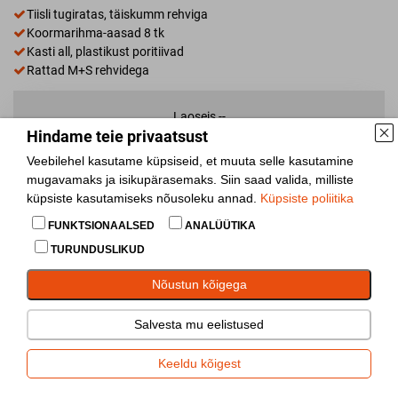
Tiisli tugiratas, täiskumm rehviga
Koormarihma-aasad 8 tk
Kasti all, plastikust poritiivad
Rattad M+S rehvidega
Laoseis
--
Hindame teie privaatsust
Lisa võrdlusesse
Veebilehel kasutame küpsiseid, et muuta selle kasutamine
mugavamaks ja isikupärasemaks. Siin saad valida, milliste
Jaga
küpsiste kasutamiseks nõusoleku annad.
Küpsiste poliitika
FUNKTSIONAALSED
ANALÜÜTIKA
TURUNDUSLIKUD
Osta toode järelmaksuga alates
85.98€
kuus
Nõustun kõigega
Salvesta mu eelistused
Keeldu kõigest