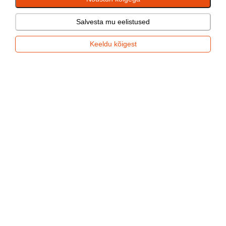
Salvesta mu eelistused
Hinged ja lukustid
Keeldu kõigest
Luugid, poordid ja vineerid
Korgendus KPL 4.1x1.86x0.4-EU1
(
7582
) hinnapäring
Infopäring
TEAVITA RIKKUMISEST
OSTUINFO
MEIST
KONTAKT
Respo Haagised AS
Tamme 21, Tõrvandi, Kambja vald 61715 Tartumaa
+372 730 1841
epood@respo.ee
2026 © Respo. All rights reserved.