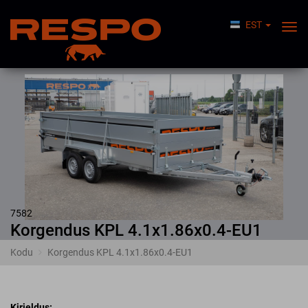
EST
Lüli
Nav
7582
Korgendus KPL
4.1x1.86x0.4-EU1
Kodu
Korgendus KPL 4.1x1.86x0.4-EU1
Kirjeldus: