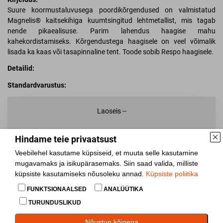
Suure koormustaluvusega poordikõrgendused on valmistatud
Magnelis® kaitsekihiga kuumtsingitud lehtmetallist, mis tagab
nende pikaealisuse. Parim lahendus haagise mahu
kahekordistamiseks. Kõrgendustega haagisele on veel võimalik
lisada ka kaas või tasapinnaline tent. Toode sobib Respo haagisele.
Detailid:
Standardvarustus:
Laoseis
--
Lisa võrdlusesse
Hindame teie privaatsust
Jaga
Veebilehel kasutame küpsiseid, et muuta selle kasutamine
mugavamaks ja isikupärasemaks. Siin saad valida, milliste
küpsiste kasutamiseks nõusoleku annad.
Küpsiste poliitika
Osta toode järelmaksuga alates
15.26€
kuus
FUNKTSIONAALSED
ANALÜÜTIKA
TURUNDUSLIKUD
Varuosad
Nõustun kõigega