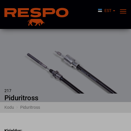
EST
Lüli
Nav
217
Piduritross
Kodu
Piduritross
Kirjeldus: