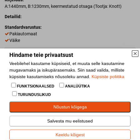
A:1440mm, B:1230mm, keermestatud otsaga (Tootja: Knott)
Detailid:
Standardvarustus:
Pakiautomaat
Väike
Hindame teie privaatsust
Laoseis
10+
Veebilehel kasutame küpsiseid, et muuta selle kasutamine
Lisa võrdlusesse
mugavamaks ja isikupärasemaks. Siin saad valida, milliste
küpsiste kasutamiseks nõusoleku annad.
Küpsiste poliitika
Jaga
FUNKTSIONAALSED
ANALÜÜTIKA
TURUNDUSLIKUD
Nõustun kõigega
Salvesta mu eelistused
Piduritross
(
217
) hinnapäring
Keeldu kõigest
Infopäring