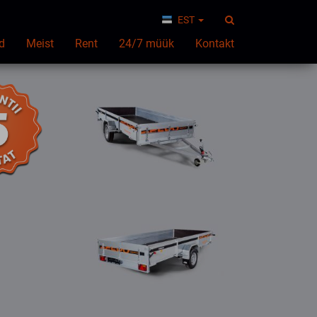
EST
d
Meist
Rent
24/7 müük
Kontakt