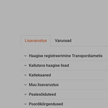
Lisavarustus
Varuosad
Haagise registreerimine Transpordiametis
Kallutava haagise lisad
Kattekaaned
Muu lisavarustus
Pealesõiduteed
Poordikõrgendused