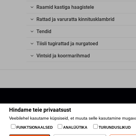
Raamid kastiga haagistele
Rattad ja varuratta kinnitusklambrid
Tendid
Tiisli tugirattad ja nurgatoed
Vintsid ja koormarihmad
Hindame teie privaatsust
Respo Haagised AS
Veebilehel kasutame küpsiseid, et muuta selle kasutamine mugava
Tamme 21, Tõrvandi, Kambja vald 61715 Tartumaa
+372 730 1841
FUNKTSIONAALSED
ANALÜÜTIKA
TURUNDUSLIKUD
epood@respo.ee