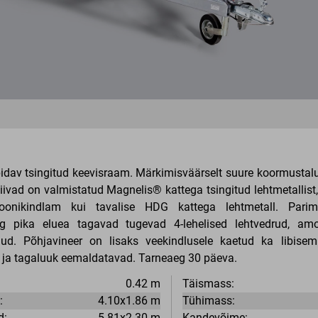
pidav tsingitud keevisraam. Märkimisväärselt suure koormusta
tiivad on valmistatud Magnelis® kattega tsingitud lehtmetallist
oonikindlam kui tavalise HDG kattega lehtmetall. Pari
 pika eluea tagavad tugevad 4-lehelised lehtvedrud, amo
d. Põhjavineer on lisaks veekindlusele kaetud ka libisemi
- ja tagaluuk eemaldatavad. Tarneaeg 30 päeva.
0.42 m
Täismass:
:
4.10x1.86 m
Tühimass:
d:
5.81x2.30 m
Kandevõime: