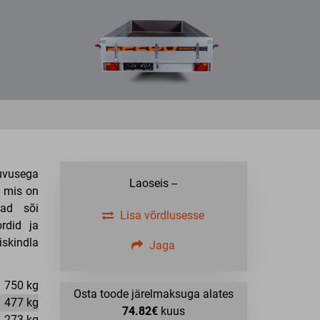
luvusega
Laoseis
--
, mis on
mad sõi
Lisa võrdlusesse
rdid ja
skindla
Jaga
750 kg
Osta toode järelmaksuga alates
477 kg
74.82€
kuus
273 kg