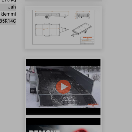
Jah
 klemmi
85R14C