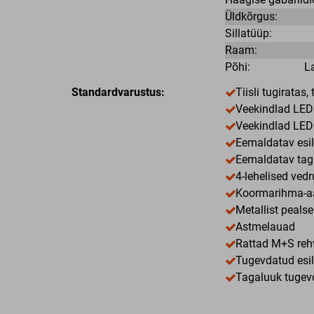
Üldkõrgus:
Sillatüüp:
Raam:
Põhi:
L
Standardvarustus:
Tiisli tugiratas
Veekindlad LED 
Veekindlad LED
Eemaldatav esi
Eemaldatav tag
4-lehelised vedr
Koormarihma-a
Metallist pealse
Astmelauad
Rattad M+S reh
Tugevdatud esi
Tagaluuk tugevd