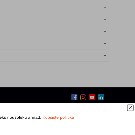
iseks nõusoleku annad.
Küpsiste poliitika
TA RIKKUMISEST
OSTUINFO
MEIST
KONTAKT