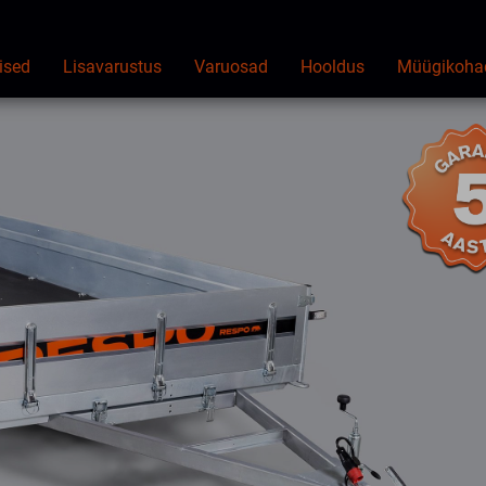
ised
Lisavarustus
Varuosad
Hooldus
Müügikoha