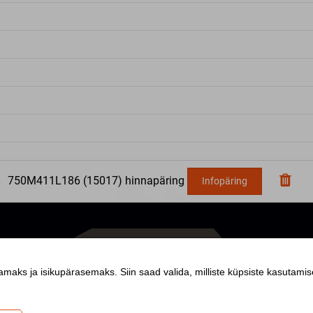
750M411L186
(
15017
) hinnapäring
Infopäring
maks ja isikupärasemaks. Siin saad valida, milliste küpsiste kasutam
TEAVI