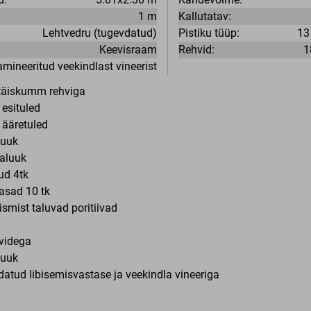
1 m
Kallutatav:
Lehtvedru (tugevdatud)
Pistiku tüüp:
13
Keevisraam
Rehvid:
1
amineeritud veekindlast vineerist
, täiskumm rehviga
esituled
 ääretuled
luuk
aluuk
ud 4tk
asad 10 tk
ismist taluvad poritiivad
videga
luuk
atud libisemisvastase ja veekindla vineeriga