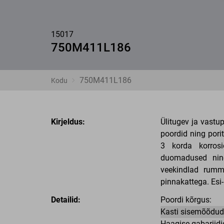
15017
750M411L186
750M411L186
Kodu
Kirjeldus:
Ülitugev ja vastu
poordid ning pori
3 korda korrosi
duomadused ning
veekindlad rummu
pinnakattega. Esi
Detailid:
Poordi kõrgus:
Kasti sisemõõdud
Haagise gabariidi