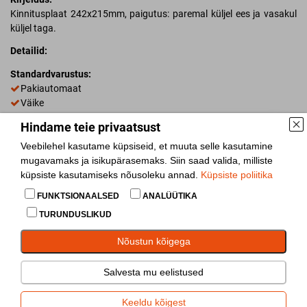
Kinnitusplaat 242x215mm, paigutus: paremal küljel ees ja vasakul
küljel taga.
Detailid:
Standardvarustus:
Pakiautomaat
Väike
Hindame teie privaatsust
Laoseis
10+
Veebilehel kasutame küpsiseid, et muuta selle kasutamine
mugavamaks ja isikupärasemaks. Siin saad valida, milliste
Lisa võrdlusesse
küpsiste kasutamiseks nõusoleku annad.
Küpsiste poliitika
Jaga
FUNKTSIONAALSED
ANALÜÜTIKA
TURUNDUSLIKUD
Nõustun kõigega
Salvesta mu eelistused
Poritiiva kandur (keevisraamile)
(
14299
) hinnapäring
Keeldu kõigest