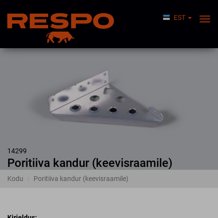
EST
Lüli
Nav
14299
Poritiiva kandur (keevisraamile)
Kodu
Poritiiva kandur (keevisraamile)
Kirjeldus: